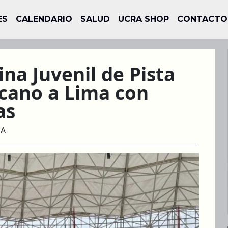
ES
CALENDARIO
SALUD
UCRA SHOP
CONTACTO
na Juvenil de Pista
cano a Lima con
as
RA